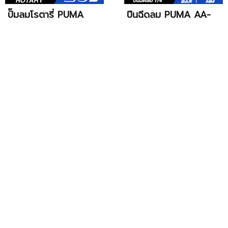
ปั๊มลมโรตารี่ PUMA
ปืนฉีดลม PUMA AA-
CX-2550H 2.5 HP
5006
ถัง 50 ลิตร
สกัดไฟฟ้า PUMA 15kg
สกัดไฟฟ้า PUMA 5kg
2800W PM-15DH
1200W PM-5DH