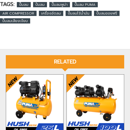
TAGS:
ปั๊มลม
ปั้มลม
ปั๊มลมพูม่า
ปั๊มลม PUMA
AIR COMPRESSOR
เครื่องอัดลม
ปั๊มลมไร้น้ำมัน
ปั๊มลมออยฟรี
ปั๊มลมเสียงเงียบ
RELATED