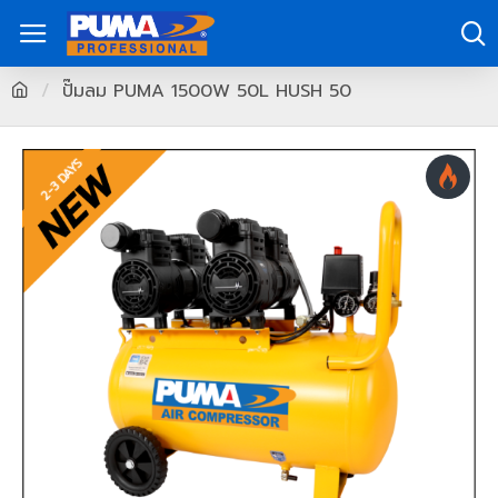
ปั๊มลม PUMA 1500W 50L HUSH 50
2-3 DAYS