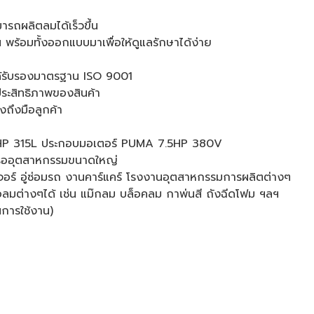
ารถผลิตลมได้เร็วขึ้น
พร้อมทั้งออกแบบมาเพื่อให้ดูแลรักษาได้ง่าย
ได้รับรองมาตรฐาน ISO 9001
ประสิทธิภาพของสินค้า
งถึงมือลูกค้า
HP 315L ประกอบมอเตอร์ PUMA 7.5HP 380V
หรืออุตสาหกรรมขนาดใหญ่
ิเจอร์ อู่ซ่อมรถ งานคาร์แคร์ โรงงานอุตสาหกรรมการผลิตต่างๆ
ือลมต่างๆได้ เช่น แม๊กลม บล็อคลม กาพ่นสี ถังฉีดโฟม ฯลฯ
ในการใช้งาน)