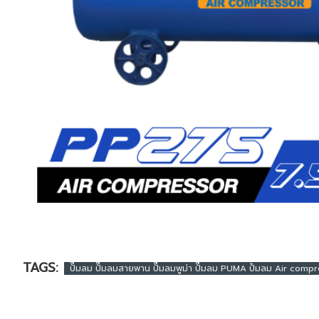
TAGS:
ปั๊มลม ปั๊มลมสายพาน ปั๊มลมพูม่า ปั๊มลม PUMA ปั้มลม Air comp