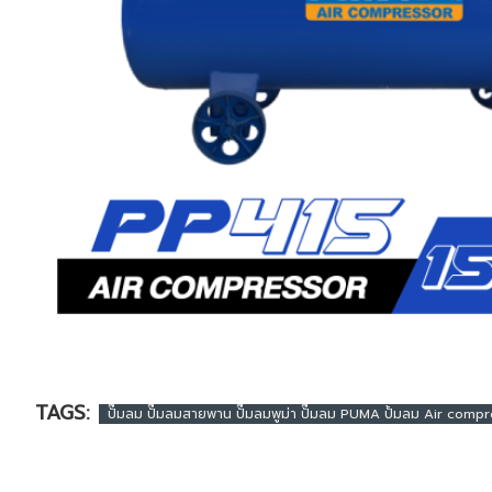
TAGS:
ปั๊มลม ปั๊มลมสายพาน ปั๊มลมพูม่า ปั๊มลม PUMA ปั้มลม Air comp