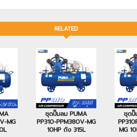
RELATED
UMA
ชุดปั๊มลม PUMA
ชุดป
0V-MG
PP310-PPM380V-MG
PP310
60L
10HP ถัง 315L
MG 10