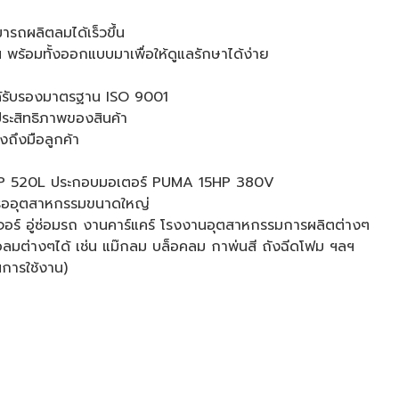
ารถผลิตลมได้เร็วขึ้น
พร้อมทั้งออกแบบมาเพื่อให้ดูแลรักษาได้ง่าย
ได้รับรองมาตรฐาน ISO 9001
ประสิทธิภาพของสินค้า
งถึงมือลูกค้า
HP 520L ประกอบมอเตอร์ PUMA 15HP 380V
หรืออุตสาหกรรมขนาดใหญ่
ิเจอร์ อู่ซ่อมรถ งานคาร์แคร์ โรงงานอุตสาหกรรมการผลิตต่างๆ
ือลมต่างๆได้ เช่น แม๊กลม บล็อคลม กาพ่นสี ถังฉีดโฟม ฯลฯ
ในการใช้งาน)